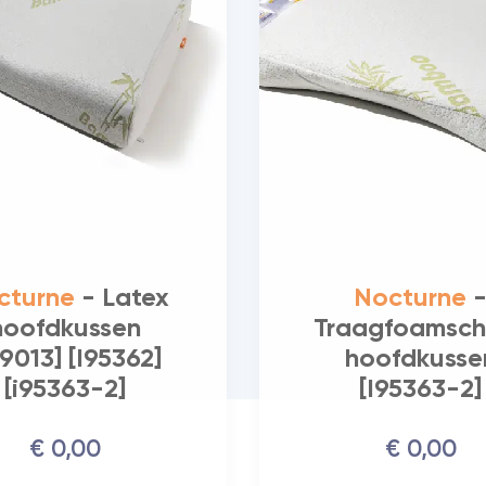
cturne
- Latex
Nocturne
hoofdkussen
Traagfoamsch
99013] [I95362]
hoofdkusse
[i95363-2]
[I95363-2]
€
0,
00
€
0,
00