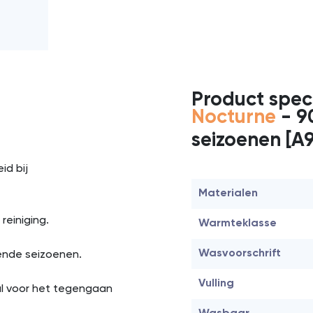
Product speci
Nocturne
- 9
seizoenen [A
id bij
Materialen
einiging.
Warmteklasse
Wasvoorschrift
lende seizoenen.
Vulling
al voor het tegengaan