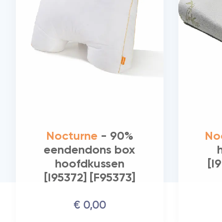
Nocturne
- 90%
No
eendendons box
hoofdkussen
[I
[I95372] [F95373]
€
0,
00