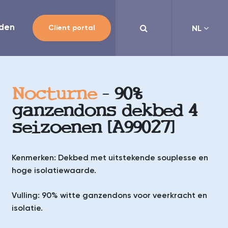
rden

Client portal
NL
Nocturne
- 90%

ganzendons dekbed 4
seizoenen [A99027]
Kenmerken: Dekbed met uitstekende souplesse en
hoge isolatiewaarde.
Vulling: 90% witte ganzendons voor veerkracht en
isolatie.