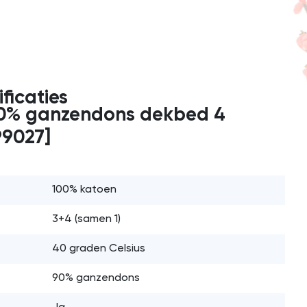
ficaties
0% ganzendons dekbed 4
99027]
100% katoen
3+4 (samen 1)
40 graden Celsius
90% ganzendons