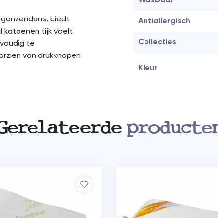
Wasbaar
 ganzendons, biedt
Antiallergisch
 katoenen tijk voelt
Collecties
nvoudig te
orzien van drukknopen
Kleur
Gerelateerde
producte