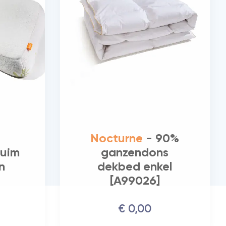
-
Nocturne
- 90%
uim
ganzendons
n
dekbed enkel
[A99026]
€
0,
00